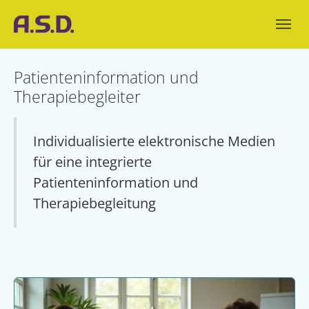
Skip to main navigation
Zum Hauptinhalt springen
Skip to page footer
Patienteninformation und
Therapiebegleiter
Individualisierte elektronische Medien
für eine integrierte
Patienteninformation und
Therapiebegleitung