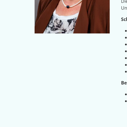
Di
Un
Sc
Be