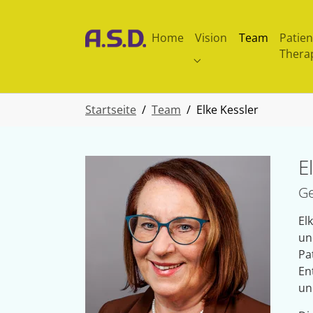
Skip to main navigation
Zum Hauptinhalt springen
Skip to page footer
Home
Vision
Team
Patie
Therap
Submenu for "Vision"
Sie sind hier:
Startseite
Team
Elke Kessler
E
Ge
El
un
Pa
En
un